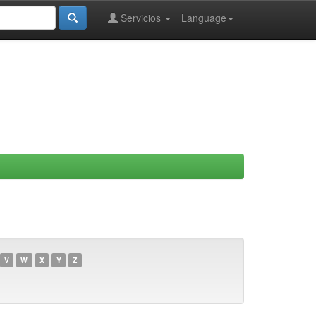
Servicios
Language
V
W
X
Y
Z