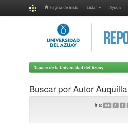
Página de inicio
Listar
Ayuda
Skip
navigation
Dspace de la Universidad del Azuay
Buscar por Autor Auquilla
Ir a:
0-9
A
B