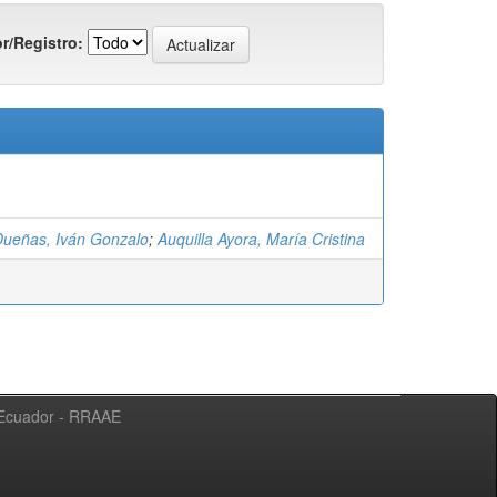
r/Registro:
ueñas, Iván Gonzalo
;
Auquilla Ayora, María Cristina
l Ecuador - RRAAE