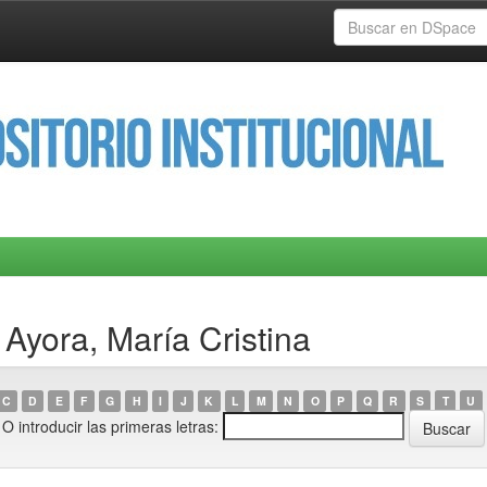
 Ayora, María Cristina
C
D
E
F
G
H
I
J
K
L
M
N
O
P
Q
R
S
T
U
O introducir las primeras letras: