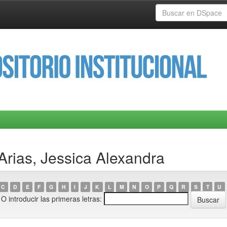
Arias, Jessica Alexandra
C
D
E
F
G
H
I
J
K
L
M
N
O
P
Q
R
S
T
U
O introducir las primeras letras: