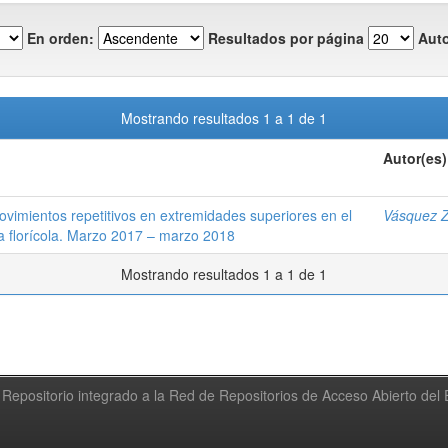
En orden:
Resultados por página
Auto
Mostrando resultados 1 a 1 de 1
Autor(es)
vimientos repetitivos en extremidades superiores en el
Vásquez Z
 florícola. Marzo 2017 – marzo 2018
Mostrando resultados 1 a 1 de 1
Repositorio integrado a la Red de Repositorios de Acceso Abierto de