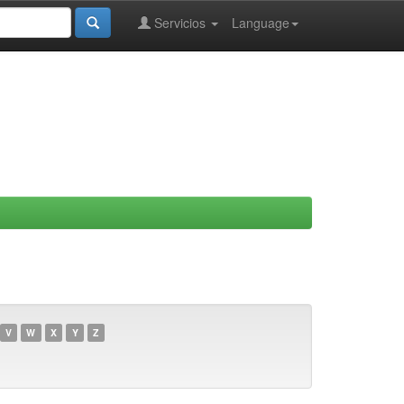
Servicios
Language
V
W
X
Y
Z