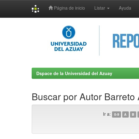
Página de inicio
Listar
Ayuda
Skip
navigation
Dspace de la Universidad del Azuay
Buscar por Autor Barreto 
Ir a:
0-9
A
B