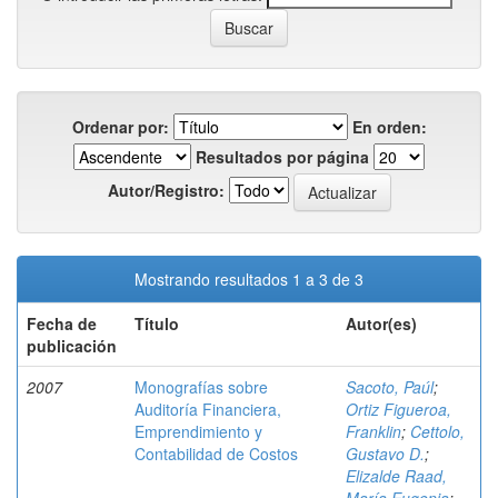
Ordenar por:
En orden:
Resultados por página
Autor/Registro:
Mostrando resultados 1 a 3 de 3
Fecha de
Título
Autor(es)
publicación
2007
Monografías sobre
Sacoto, Paúl
;
Auditoría Financiera,
Ortiz Figueroa,
Emprendimiento y
Franklin
;
Cettolo,
Contabilidad de Costos
Gustavo D.
;
Elizalde Raad,