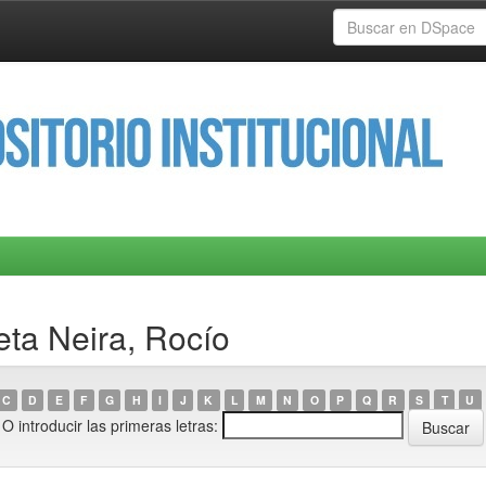
eta Neira, Rocío
C
D
E
F
G
H
I
J
K
L
M
N
O
P
Q
R
S
T
U
O introducir las primeras letras: