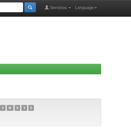
Servicios
Language
V
W
X
Y
Z