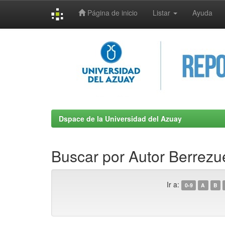
Página de inicio
Listar
Ayuda
Skip
navigation
Dspace de la Universidad del Azuay
Buscar por Autor Berrezu
Ir a:
0-9
A
B