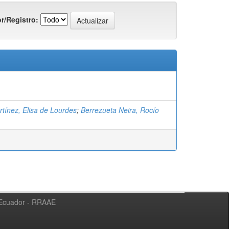
r/Registro:
rtínez, Elisa de Lourdes
;
Berrezueta Neira, Rocío
l Ecuador - RRAAE