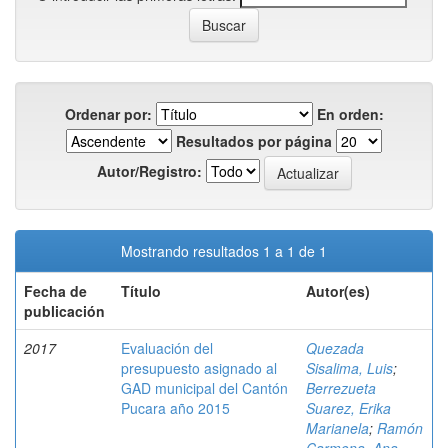
Ordenar por:
En orden:
Resultados por página
Autor/Registro:
Mostrando resultados 1 a 1 de 1
Fecha de
Título
Autor(es)
publicación
2017
Evaluación del
Quezada
presupuesto asignado al
Sisalima, Luis
;
GAD municipal del Cantón
Berrezueta
Pucara año 2015
Suarez, Erika
Marianela
;
Ramón