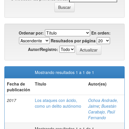
Ordenar por:
En orden:
Resultados por página
Autor/Registro:
Mostrando resultados 1 a 1 de 1
Fecha de
Título
Autor(es)
publicación
2017
Los ataques con ácido,
Ochoa Andrade,
como un delito autónomo
Jaime
;
Buestán
Carabajo, Paúl
Fernando
Mostrando resultados 1 a 1 de 1