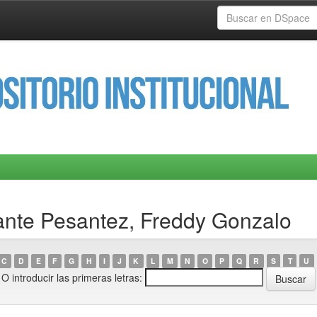
ante Pesantez, Freddy Gonzalo
C
D
E
F
G
H
I
J
K
L
M
N
O
P
Q
R
S
T
U
O introducir las primeras letras: