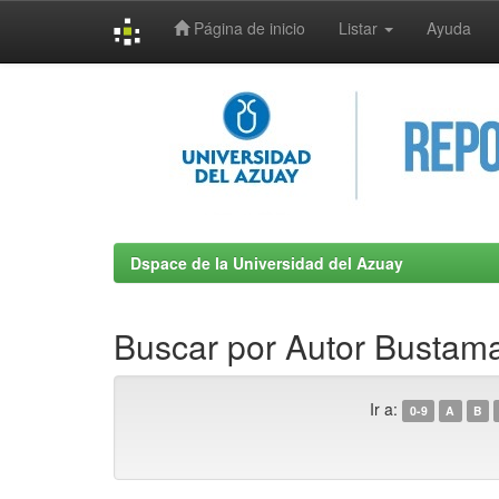
Página de inicio
Listar
Ayuda
Skip
navigation
Dspace de la Universidad del Azuay
Buscar por Autor Bustam
Ir a:
0-9
A
B