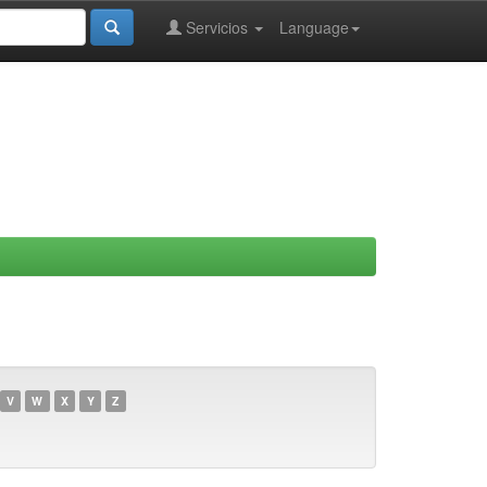
Servicios
Language
V
W
X
Y
Z