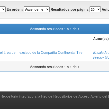
En orden:
Resultados por página
Auto
Mostrando resultados 1 a 1 de 1
Autor(es)
l área de mezclado de la Compañía Continental Tire
Encalada 
Freddy Go
Mostrando resultados 1 a 1 de 1
Repositorio integrado a la Red de Repositorios de Acceso Abierto de