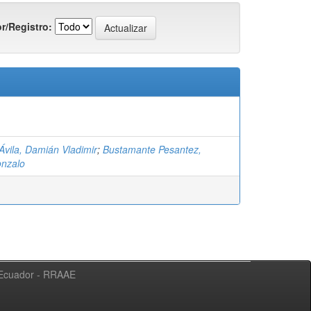
r/Registro:
Ávila, Damián Vladimir
;
Bustamante Pesantez,
nzalo
l Ecuador - RRAAE