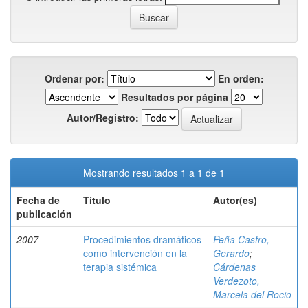
Ordenar por:
En orden:
Resultados por página
Autor/Registro:
Mostrando resultados 1 a 1 de 1
Fecha de
Título
Autor(es)
publicación
2007
Procedimientos dramáticos
Peña Castro,
como intervención en la
Gerardo
;
terapia sistémica
Cárdenas
Verdezoto,
Marcela del Rocio