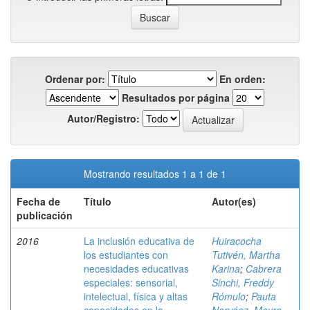
Ordenar por:
En orden:
Resultados por página
Autor/Registro:
Mostrando resultados 1 a 1 de 1
Fecha de
Título
Autor(es)
publicación
2016
La inclusión educativa de
Huiracocha
los estudiantes con
Tutivén, Martha
necesidades educativas
Karina
;
Cabrera
especiales: sensorial,
Sinchi, Freddy
intelectual, física y altas
Rómulo
;
Pauta