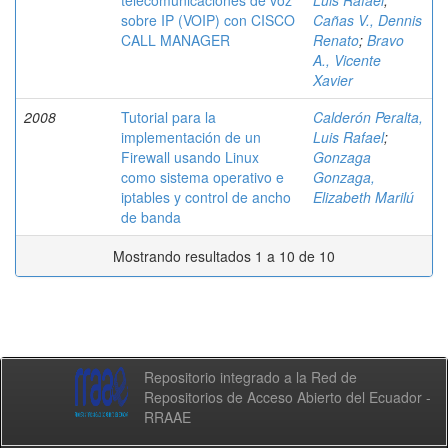
telecomunicaciones de voz
Luis Rafael
;
sobre IP (VOIP) con CISCO
Cañas V., Dennis
CALL MANAGER
Renato
;
Bravo
A., Vicente
Xavier
2008
Tutorial para la
Calderón Peralta,
implementación de un
Luis Rafael
;
Firewall usando Linux
Gonzaga
como sistema operativo e
Gonzaga,
iptables y control de ancho
Elizabeth Marilú
de banda
Mostrando resultados 1 a 10 de 10
Repositorio integrado a la Red de
Repositorios de Acceso Abierto del Ecuador -
RRAAE