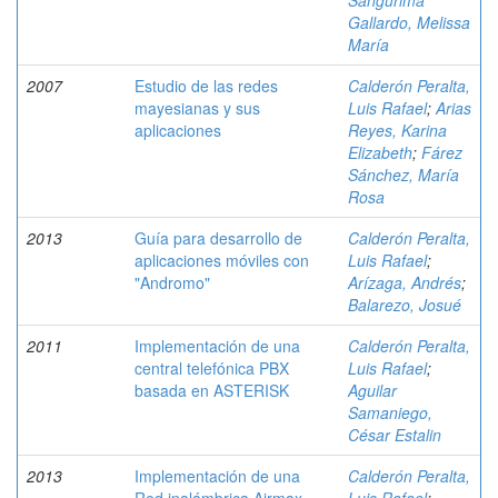
Sangurima
Gallardo, Melissa
María
2007
Estudio de las redes
Calderón Peralta,
mayesianas y sus
Luis Rafael
;
Arias
aplicaciones
Reyes, Karina
Elizabeth
;
Fárez
Sánchez, María
Rosa
2013
Guía para desarrollo de
Calderón Peralta,
aplicaciones móviles con
Luis Rafael
;
"Andromo"
Arízaga, Andrés
;
Balarezo, Josué
2011
Implementación de una
Calderón Peralta,
central telefónica PBX
Luis Rafael
;
basada en ASTERISK
Aguilar
Samaniego,
César Estalin
2013
Implementación de una
Calderón Peralta,