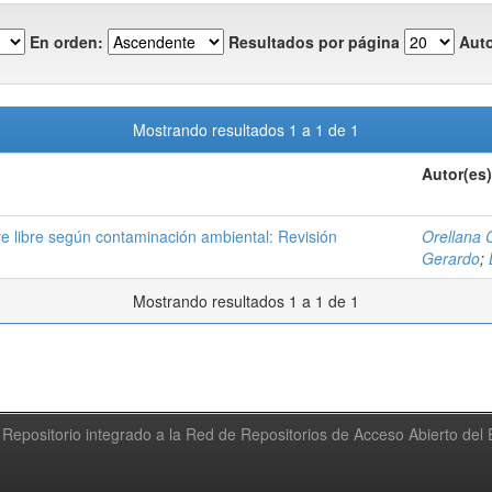
En orden:
Resultados por página
Auto
Mostrando resultados 1 a 1 de 1
Autor(es)
e libre según contaminación ambiental: Revisión
Orellana 
Gerardo
;
Mostrando resultados 1 a 1 de 1
Repositorio integrado a la Red de Repositorios de Acceso Abierto de