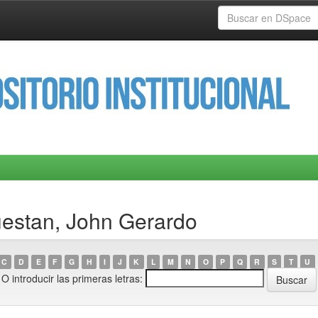
uestan, John Gerardo
C
D
E
F
G
H
I
J
K
L
M
N
O
P
Q
R
S
T
U
O introducir las primeras letras: