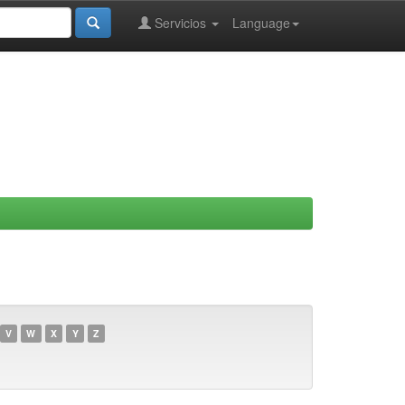
Servicios
Language
V
W
X
Y
Z