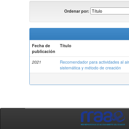
Ordenar por:
Fecha de
Título
publicación
2021
Recomendador para actividades al air
sistemática y método de creación