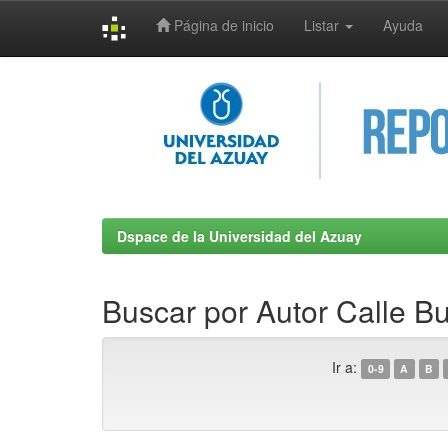
Página de inicio
Listar
Ayuda
Skip
navigation
Dspace de la Universidad del Azuay
Buscar por Autor Calle B
Ir a:
0-9
A
B