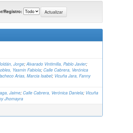
r/Registro:
oldán, Jorge
;
Alvarado Vintimilla, Pablo Javier
;
bles, Yasmin Fabiola
;
Calle Cabrera, Verónica
acheco Arias, Marcia Isabel
;
Vicuña Jara, Fanny
zaga, Jaime
;
Calle Cabrera, Verónica Daniela
;
Vicuña
ny Jhomayra