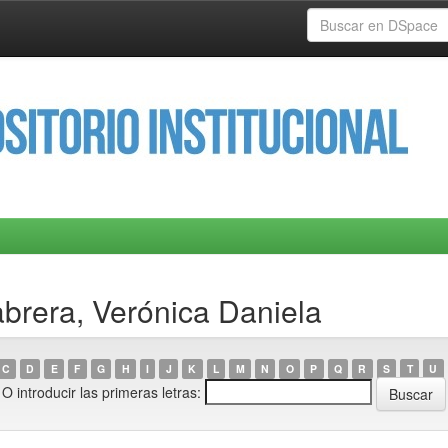
abrera, Verónica Daniela
C
D
E
F
G
H
I
J
K
L
M
N
O
P
Q
R
S
T
U
O introducir las primeras letras: