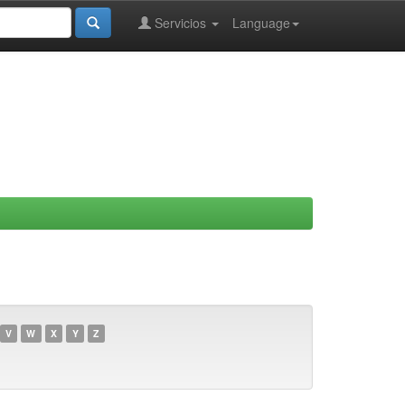
Servicios
Language
V
W
X
Y
Z