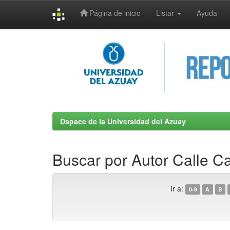
Página de inicio
Listar
Ayuda
Skip
navigation
Dspace de la Universidad del Azuay
Buscar por Autor Calle C
Ir a:
0-9
A
B