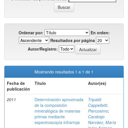
Ordenar por:
En orden:
Resultados por página
Autor/Registro:
Mostrando resultados 1 a 1 de 1
Fecha de
Título
Autor(es)
publicación
2011
Determinación aproximada
Tripaldi
de la composición
Cappelletti,
mineralógica de materias
Piercosimo
;
primas mediante
Carabajo
espectroscopía infrarroja
Narváez, María