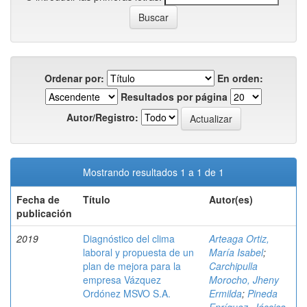
Ordenar por:
En orden:
Resultados por página
Autor/Registro:
Mostrando resultados 1 a 1 de 1
Fecha de
Título
Autor(es)
publicación
2019
Diagnóstico del clima
Arteaga Ortiz,
laboral y propuesta de un
María Isabel
;
plan de mejora para la
Carchipulla
empresa Vázquez
Morocho, Jheny
Ordónez MSVO S.A.
Ermilda
;
Pineda