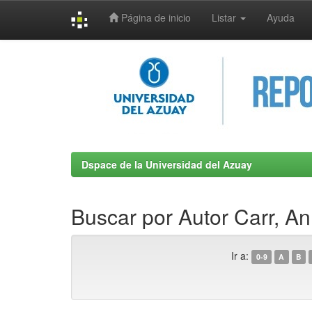
Página de inicio
Listar
Ayuda
Skip
navigation
Dspace de la Universidad del Azuay
Buscar por Autor Carr, A
Ir a:
0-9
A
B