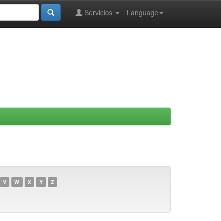
Servicios
Language
V
W
X
Y
Z