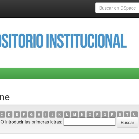
nne
C
D
E
F
G
H
I
J
K
L
M
N
O
P
Q
R
S
T
U
O introducir las primeras letras: