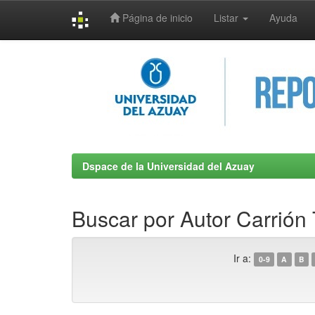
Página de inicio
Listar
Ayuda
Skip
navigation
Dspace de la Universidad del Azuay
Buscar por Autor Carrión 
Ir a:
0-9
A
B