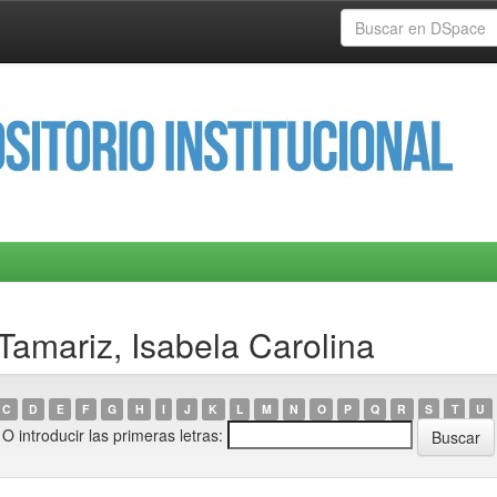
Tamariz, Isabela Carolina
C
D
E
F
G
H
I
J
K
L
M
N
O
P
Q
R
S
T
U
O introducir las primeras letras: