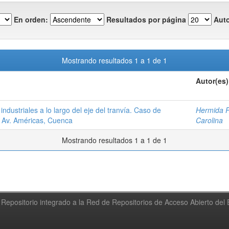
En orden:
Resultados por página
Auto
Mostrando resultados 1 a 1 de 1
Autor(es)
industriales a lo largo del eje del tranvía. Caso de
Hermida P
, Av. Américas, Cuenca
Carolina
Mostrando resultados 1 a 1 de 1
Repositorio integrado a la Red de Repositorios de Acceso Abierto de