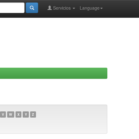
Servicios
Language
V
W
X
Y
Z