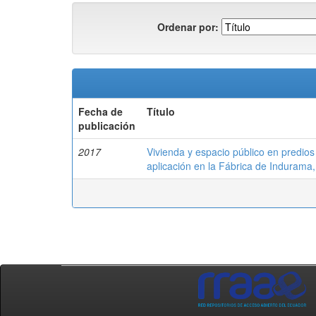
Ordenar por:
Fecha de
Título
publicación
2017
Vivienda y espacio público en predios 
aplicación en la Fábrica de Indurama