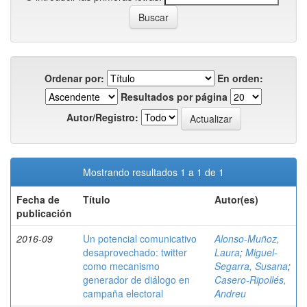
Ordenar por:
En orden:
Resultados por página
Autor/Registro:
Mostrando resultados 1 a 1 de 1
Fecha de
Título
Autor(es)
publicación
2016-09
Un potencial comunicativo
Alonso-Muñoz,
desaprovechado: twitter
Laura
;
Miguel-
como mecanismo
Segarra, Susana
;
generador de diálogo en
Casero-Ripollés,
campaña electoral
Andreu