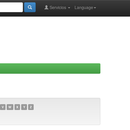
Servicios
Language
V
W
X
Y
Z