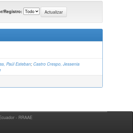
r/Registro:
as, Paúl Esteban
;
Castro Crespo, Jessenia
e
l Ecuador - RRAAE