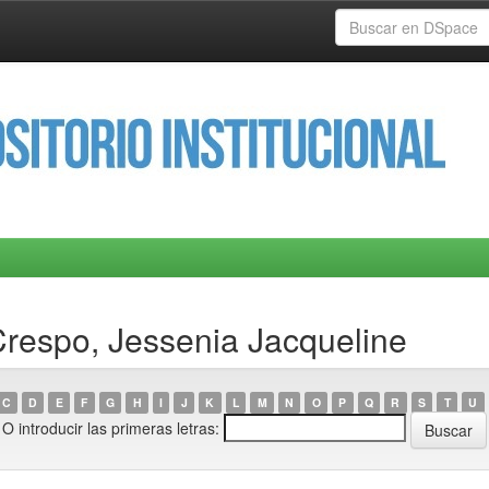
Crespo, Jessenia Jacqueline
C
D
E
F
G
H
I
J
K
L
M
N
O
P
Q
R
S
T
U
O introducir las primeras letras: