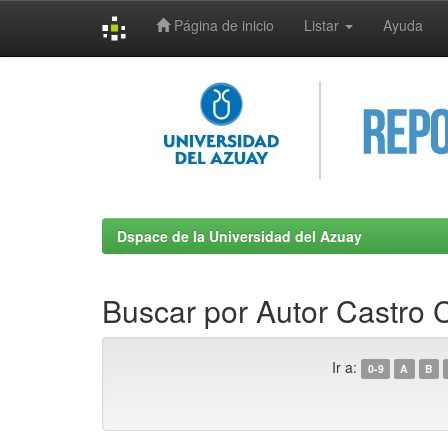
Página de inicio
Listar
Ayuda
Skip
navigation
Dspace de la Universidad del Azuay
Buscar por Autor Castro 
Ir a:
0-9
A
B