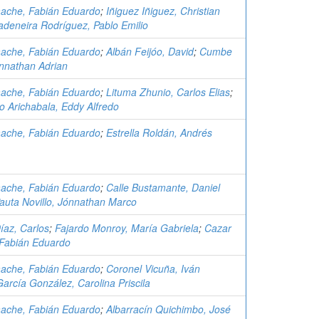
ache, Fabián Eduardo
;
Iñiguez Iñiguez, Christian
adeneira Rodríguez, Pablo Emilio
ache, Fabián Eduardo
;
Albán Feijóo, David
;
Cumbe
onnathan Adrian
ache, Fabián Eduardo
;
Lituma Zhunio, Carlos Elias
;
 Arichabala, Eddy Alfredo
ache, Fabián Eduardo
;
Estrella Roldán, Andrés
ache, Fabián Eduardo
;
Calle Bustamante, Daniel
auta Novillo, Jónnathan Marco
íaz, Carlos
;
Fajardo Monroy, María Gabriela
;
Cazar
Fabián Eduardo
ache, Fabián Eduardo
;
Coronel Vicuña, Iván
García González, Carolina Priscila
ache, Fabián Eduardo
;
Albarracín Quichimbo, José