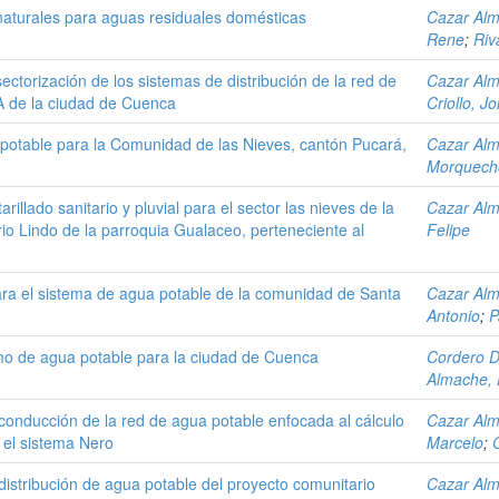
s naturales para aguas residuales domésticas
Cazar Alm
Rene
;
Riv
ectorización de los sistemas de distribución de la red de
Cazar Alm
A de la ciudad de Cuenca
Criollo, J
 potable para la Comunidad de las Nieves, cantón Pucará,
Cazar Alm
Morquecho
rillado sanitario y pluvial para el sector las nieves de la
Cazar Alm
io Lindo de la parroquia Gualaceo, perteneciente al
Felipe
ra el sistema de agua potable de la comunidad de Santa
Cazar Alm
Antonio
;
P
o de agua potable para la ciudad de Cuenca
Cordero D
Almache, 
conducción de la red de agua potable enfocada al cálculo
Cazar Alm
 el sistema Nero
Marcelo
;
distribución de agua potable del proyecto comunitario
Cazar Alm