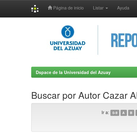
Página de inicio
Listar
Ayuda
Skip
navigation
Dspace de la Universidad del Azuay
Buscar por Autor Cazar 
Ir a:
0-9
A
B