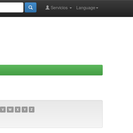
Servicios
Language
V
W
X
Y
Z