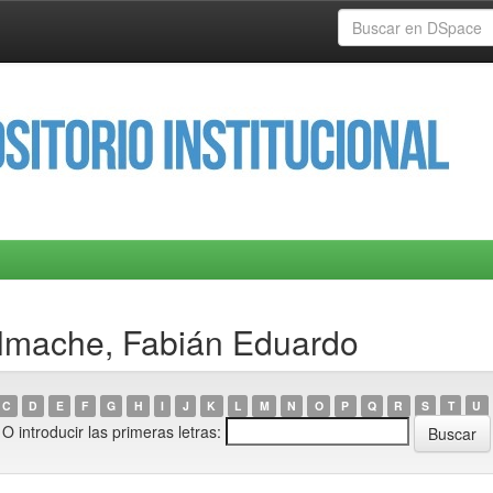
Almache, Fabián Eduardo
C
D
E
F
G
H
I
J
K
L
M
N
O
P
Q
R
S
T
U
O introducir las primeras letras: