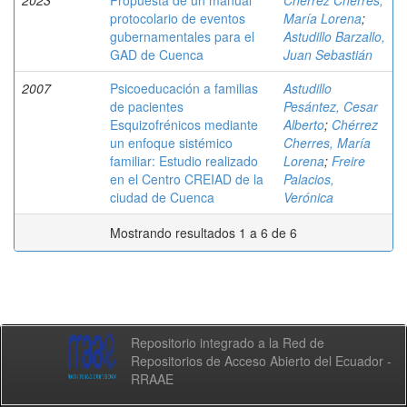
2023
Propuesta de un manual
Chérrez Cherres,
protocolario de eventos
María Lorena
;
gubernamentales para el
Astudillo Barzallo,
GAD de Cuenca
Juan Sebastián
2007
Psicoeducación a familias
Astudillo
de pacientes
Pesántez, Cesar
Esquizofrénicos mediante
Alberto
;
Chérrez
un enfoque sistémico
Cherres, María
familiar: Estudio realizado
Lorena
;
Freire
en el Centro CREIAD de la
Palacios,
ciudad de Cuenca
Verónica
Mostrando resultados 1 a 6 de 6
Repositorio integrado a la Red de
Repositorios de Acceso Abierto del Ecuador -
RRAAE