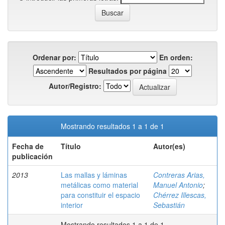
Ordenar por:
En orden:
Resultados por página
Autor/Registro:
Mostrando resultados 1 a 1 de 1
Fecha de
Título
Autor(es)
publicación
2013
Las mallas y láminas
Contreras Arias,
metálicas como material
Manuel Antonio
;
para constituir el espacio
Chérrez Illescas,
interior
Sebastián
Mostrando resultados 1 a 1 de 1