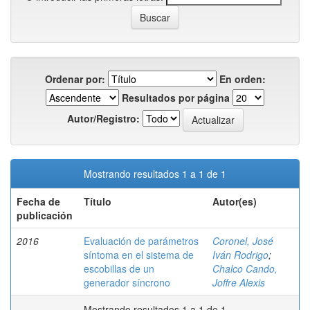
Ordenar por:
En orden:
Resultados por página
Autor/Registro:
Mostrando resultados 1 a 1 de 1
Fecha de
Título
Autor(es)
publicación
2016
Evaluación de parámetros
Coronel, José
síntoma en el sistema de
Iván Rodrigo
;
escobillas de un
Chalco Cando,
generador síncrono
Joffre Alexis
Mostrando resultados 1 a 1 de 1