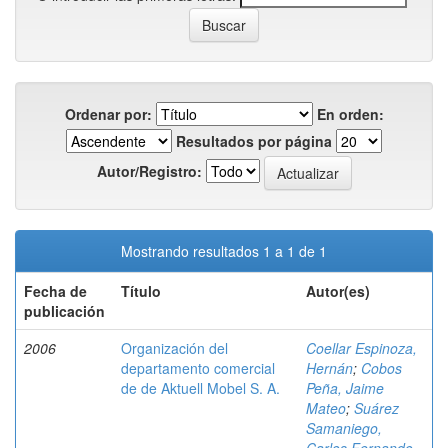
Ordenar por:
En orden:
Resultados por página
Autor/Registro:
Mostrando resultados 1 a 1 de 1
Fecha de
Título
Autor(es)
publicación
2006
Organización del
Coellar Espinoza,
departamento comercial
Hernán
;
Cobos
de de Aktuell Mobel S. A.
Peña, Jaime
Mateo
;
Suárez
Samaniego,