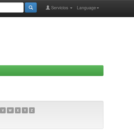
Servicios
Language
V
W
X
Y
Z