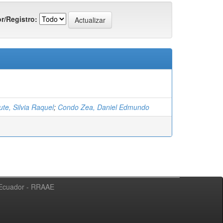
r/Registro:
te, Silvia Raquel
;
Condo Zea, Daniel Edmundo
l Ecuador - RRAAE