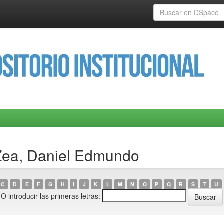
Zea, Daniel Edmundo
C
D
E
F
G
H
I
J
K
L
M
N
O
P
Q
R
S
T
U
O introducir las primeras letras: