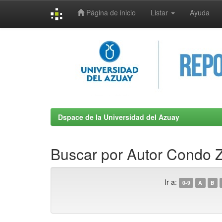
Página de inicio
Listar
Ayuda
Skip
navigation
Dspace de la Universidad del Azuay
Buscar por Autor Condo 
Ir a:
0-9
A
B