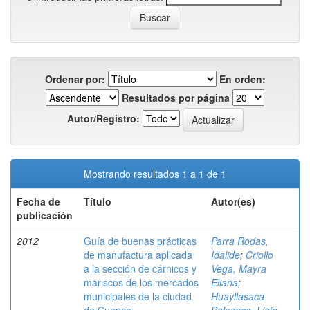
Ordenar por:
En orden:
Resultados por página
Autor/Registro:
Mostrando resultados 1 a 1 de 1
Fecha de
Título
Autor(es)
publicación
2012
Guía de buenas prácticas
Parra Rodas,
de manufactura aplicada
Idalide
;
Criollo
a la sección de cárnicos y
Vega, Mayra
mariscos de los mercados
Eliana
;
municipales de la ciudad
Huayllasaca