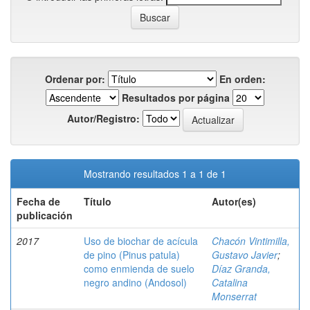
Ordenar por:
En orden:
Resultados por página
Autor/Registro:
Mostrando resultados 1 a 1 de 1
Fecha de
Título
Autor(es)
publicación
2017
Uso de biochar de acícula
Chacón Vintimilla,
de pino (Pinus patula)
Gustavo Javier
;
como enmienda de suelo
Díaz Granda,
negro andino (Andosol)
Catalina
Monserrat