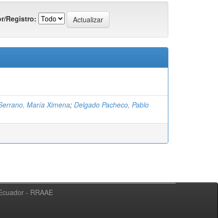
r/Registro:
errano, María Ximena
;
Delgado Pacheco, Pablo
l Ecuador - RRAAE