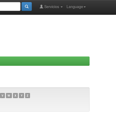
Servicios
Language
V
W
X
Y
Z