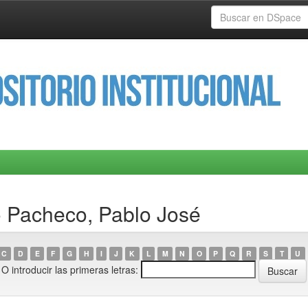
o Pacheco, Pablo José
C
D
E
F
G
H
I
J
K
L
M
N
O
P
Q
R
S
T
U
O introducir las primeras letras: