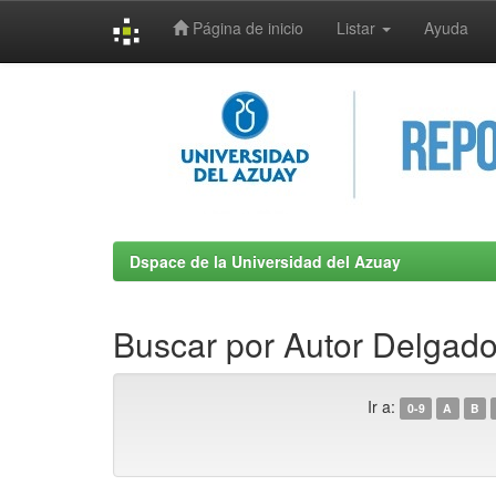
Página de inicio
Listar
Ayuda
Skip
navigation
Dspace de la Universidad del Azuay
Buscar por Autor Delgad
Ir a:
0-9
A
B