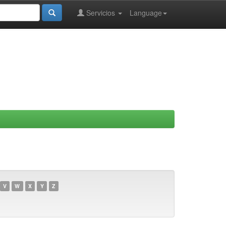
Servicios
Language
V
W
X
Y
Z