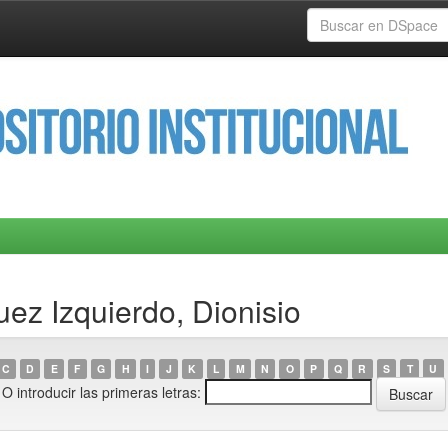
ez Izquierdo, Dionisio
C
D
E
F
G
H
I
J
K
L
M
N
O
P
Q
R
S
T
U
O introducir las primeras letras: