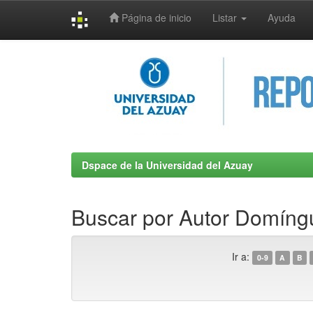
Página de inicio
Listar
Ayuda
Skip
navigation
Dspace de la Universidad del Azuay
Buscar por Autor Domíngu
Ir a:
0-9
A
B