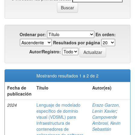
Ordenar por:
En orden:
Resultados por página
Autor/Registro:
Mostrando resultados 1 a 2 de 2
Fecha de
Título
Autor(es)
publicación
2024
Lenguaje de modelado
Erazo Garzon,
específico de dominio
Lenin Xavier
;
visual (VDSML) para
Campoverde
infraestructura de
Ambrosi, Kevin
contenedores de
Sebastián