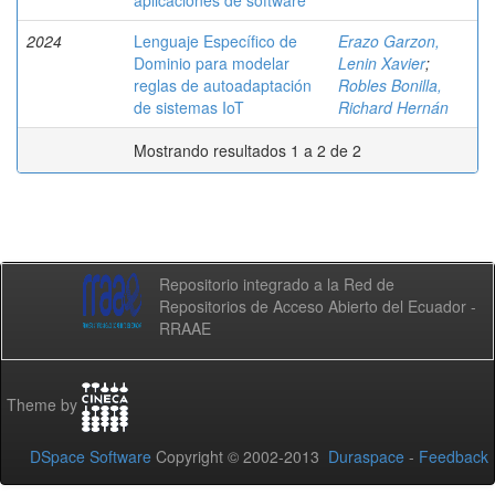
aplicaciones de software
2024
Lenguaje Específico de
Erazo Garzon,
Dominio para modelar
Lenin Xavier
;
reglas de autoadaptación
Robles Bonilla,
de sistemas IoT
Richard Hernán
Mostrando resultados 1 a 2 de 2
Repositorio integrado a la Red de
Repositorios de Acceso Abierto del Ecuador -
RRAAE
Theme by
DSpace Software
Copyright © 2002-2013
Duraspace
-
Feedback