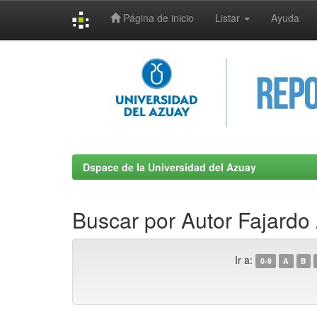
Página de inicio
Listar
Ayuda
Skip
navigation
Dspace de la Universidad del Azuay
Buscar por Autor Fajardo 
Ir a:
0-9
A
B