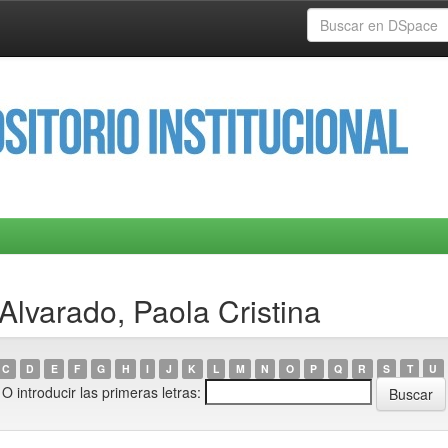
Alvarado, Paola Cristina
C
D
E
F
G
H
I
J
K
L
M
N
O
P
Q
R
S
T
U
O introducir las primeras letras: