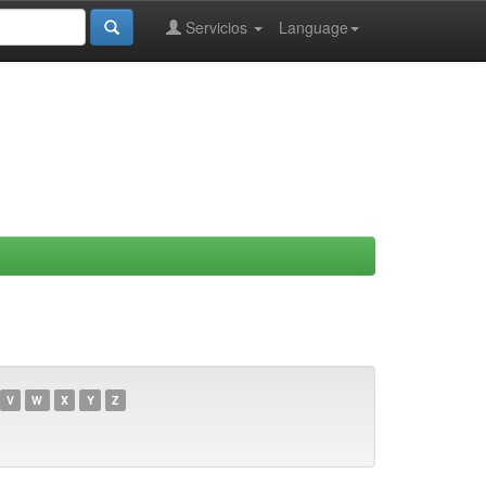
Servicios
Language
V
W
X
Y
Z