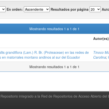
En orden:
Resultados por página
Auto
Mostrando resultados 1 a 1 de 1
Autor(es)
llis grandiflora (Lam.) R. Br. (Proteaceae) en las redes de
Tinoco Mol
íes en matorrales montano andinos al sur del Ecuador
Carolina
;
Mostrando resultados 1 a 1 de 1
Repositorio integrado a la Red de Repositorios de Acceso Abierto de