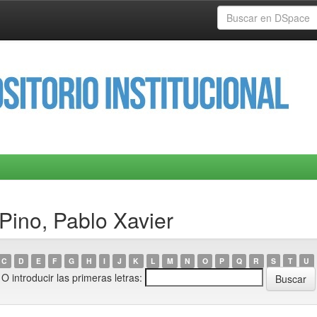
Pino, Pablo Xavier
C
D
E
F
G
H
I
J
K
L
M
N
O
P
Q
R
S
T
U
O introducir las primeras letras: