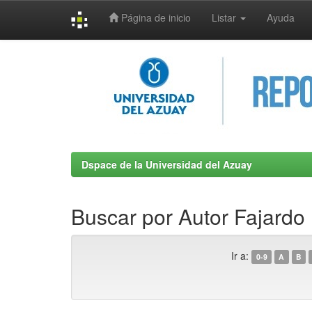
Página de inicio
Listar
Ayuda
Skip
navigation
Dspace de la Universidad del Azuay
Buscar por Autor Fajardo 
Ir a:
0-9
A
B