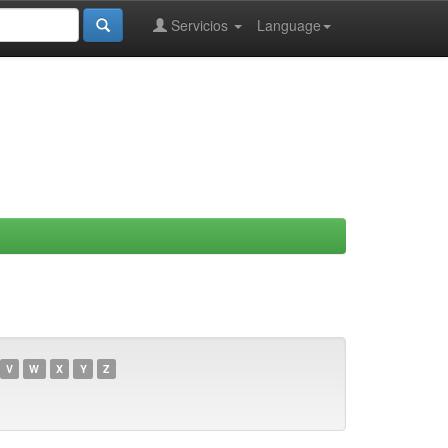
Servicios
Language
V
W
X
Y
Z