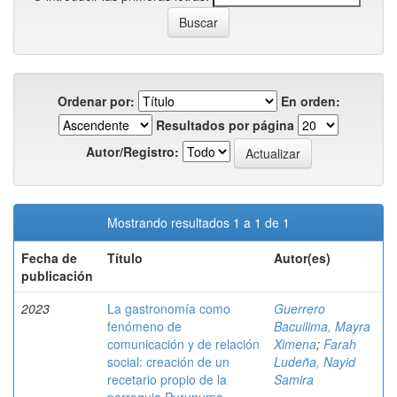
Ordenar por:
En orden:
Resultados por página
Autor/Registro:
Mostrando resultados 1 a 1 de 1
Fecha de
Título
Autor(es)
publicación
2023
La gastronomía como
Guerrero
fenómeno de
Bacuilima, Mayra
comunicación y de relación
Ximena
;
Farah
social: creación de un
Ludeña, Nayid
recetario propio de la
Samira