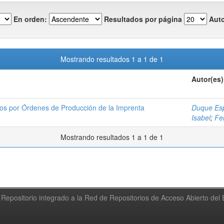
En orden:
Resultados por página
Auto
Mostrando resultados 1 a 1 de 1
Autor(es)
tos por Órdenes de Producción de la Imprenta
Duque Esp
Isabel
;
Fei
Mostrando resultados 1 a 1 de 1
Repositorio integrado a la Red de Repositorios de Acceso Abierto de