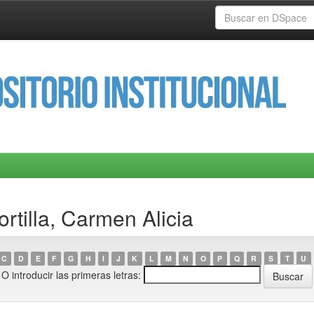
rtilla, Carmen Alicia
C
D
E
F
G
H
I
J
K
L
M
N
O
P
Q
R
S
T
U
O introducir las primeras letras: