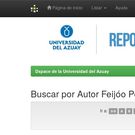
Página de inicio
Listar
Ayuda
Skip
navigation
Dspace de la Universidad del Azuay
Buscar por Autor Feijóo Po
Ir a:
0-9
A
B