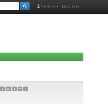
Servicios
Language
V
W
X
Y
Z