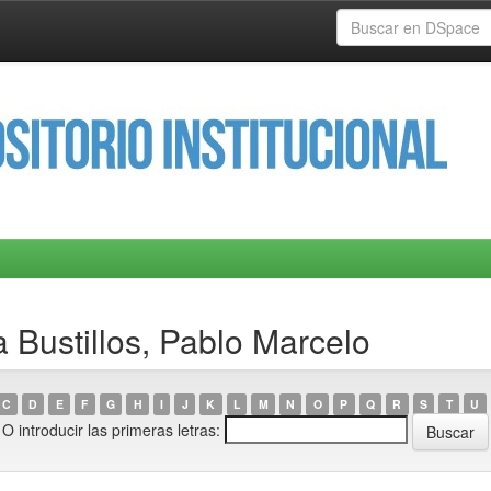
 Bustillos, Pablo Marcelo
C
D
E
F
G
H
I
J
K
L
M
N
O
P
Q
R
S
T
U
O introducir las primeras letras: