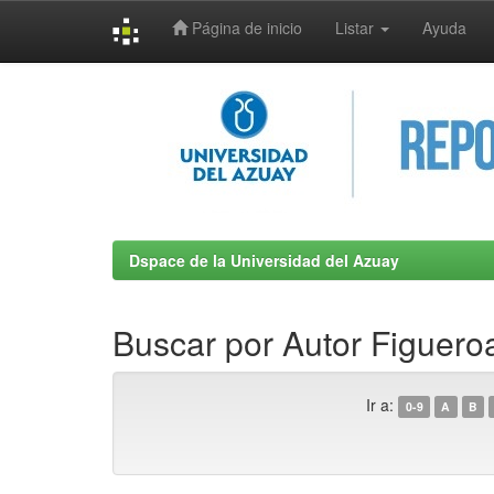
Página de inicio
Listar
Ayuda
Skip
navigation
Dspace de la Universidad del Azuay
Buscar por Autor Figueroa
Ir a:
0-9
A
B