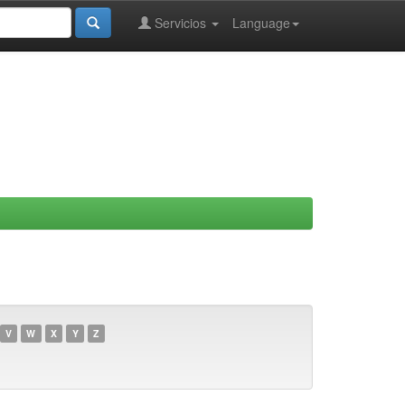
Servicios
Language
V
W
X
Y
Z