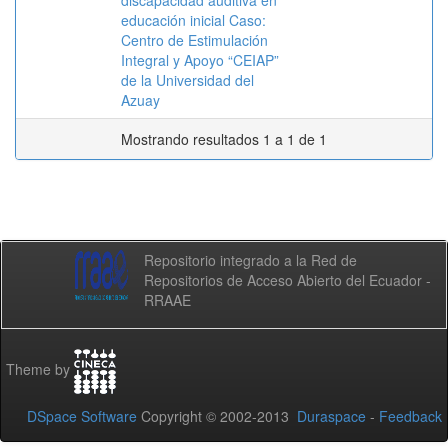
discapacidad auditiva en
educación inicial Caso:
Centro de Estimulación
Integral y Apoyo “CEIAP”
de la Universidad del
Azuay
Mostrando resultados 1 a 1 de 1
Repositorio integrado a la Red de
Repositorios de Acceso Abierto del Ecuador -
RRAAE
Theme by
DSpace Software
Copyright © 2002-2013
Duraspace
-
Feedback