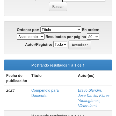
Ordenar por:
En orden:
Resultados por página
Autor/Registro:
Mostrando resultados 1 a 1 de 1
Fecha de
Título
Autor(es)
publicación
2023
Compendio para
Bravo Blandín,
Docencia
José Daniel
;
Flores
Yanangómez,
Víctor Jamil
Mostrando resultados 1 a 1 de 1