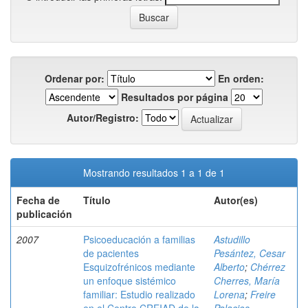
Ordenar por:
En orden:
Resultados por página
Autor/Registro:
Mostrando resultados 1 a 1 de 1
Fecha de
Título
Autor(es)
publicación
2007
Psicoeducación a familias
Astudillo
de pacientes
Pesántez, Cesar
Esquizofrénicos mediante
Alberto
;
Chérrez
un enfoque sistémico
Cherres, María
familiar: Estudio realizado
Lorena
;
Freire