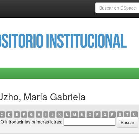
Uzho, María Gabriela
C
D
E
F
G
H
I
J
K
L
M
N
O
P
Q
R
S
T
U
O introducir las primeras letras: