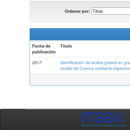
Ordenar por:
Fecha de
Título
publicación
2017
Identificación de ácidos grasos en g
ciudad de Cuenca mediante espectrome