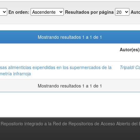
En orden:
Resultados por página
Auto
Mostrando resultados 1 a 1 de 1
Autor(es)
rasas alimenticias expendidas en los supermercados de la
Tripaldi C
tría infrarroja
Mostrando resultados 1 a 1 de 1
Repositorio integrado a la Red de Repositorios de Acceso Abierto de