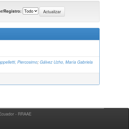
r/Registro:
appelletti, Piercosimo
;
Gálvez Uzho, María Gabriela
l Ecuador - RRAAE