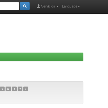
Servicios
Language
V
W
X
Y
Z