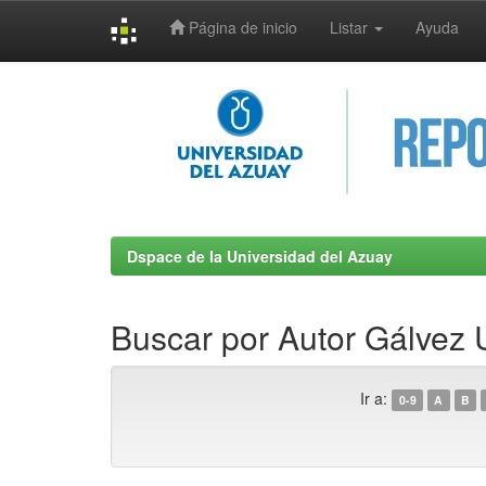
Página de inicio
Listar
Ayuda
Skip
navigation
Dspace de la Universidad del Azuay
Buscar por Autor Gálvez 
Ir a:
0-9
A
B