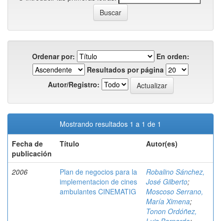
Ordenar por:
En orden:
Resultados por página
Autor/Registro:
Mostrando resultados 1 a 1 de 1
Fecha de
Título
Autor(es)
publicación
2006
Plan de negocios para la
Robalino Sánchez,
implementacion de cines
José Gilberto
;
ambulantes CINEMATIG
Moscoso Serrano,
María Ximena
;
Tonon Ordóñez,