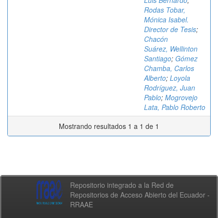
Luis Bernardo
;
Rodas Tobar,
Mónica Isabel.
Director de Tesis
;
Chacón
Suárez, Wellinton
Santiago
;
Gómez
Chamba, Carlos
Alberto
;
Loyola
Rodríguez, Juan
Pablo
;
Mogrovejo
Lata, Pablo Roberto
Mostrando resultados 1 a 1 de 1
Repositorio integrado a la Red de
Repositorios de Acceso Abierto del Ecuador -
RRAAE