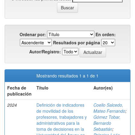
Ordenar por:
En orden:
Resultados por página
Autor/Registro:
Mostrando resultados 1 a 1 de 1
Fecha de
Título
Autor(es)
publicación
2024
Definición de indicadores
Coello Salcedo,
de movilidad de los
Mateo Fernando
;
profesores, trabajadores y
Gómez Tobar,
administrativos para la
Bernardo
toma de decisiones en la
Sebastián
;