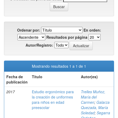
Ordenar por:
En orden:
Resultados por página
Autor/Registro:
Mostrando resultados 1 a 1 de 1
Fecha de
Título
Autor(es)
publicación
2017
Estudio ergonómico para
Trelles Muñoz,
la creación de uniformes
María del
para niños en edad
Carmen
;
Galarza
preescolar
Quezada, María
Soledad
;
Segarra