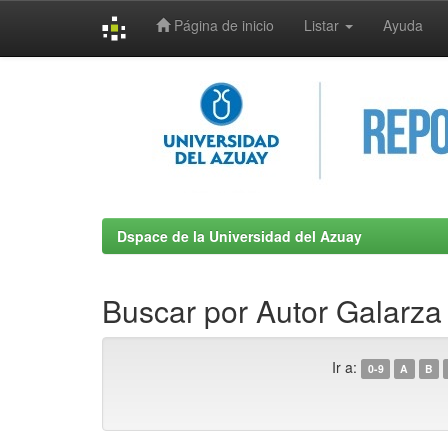
Página de inicio
Listar
Ayuda
Skip
navigation
Dspace de la Universidad del Azuay
Buscar por Autor Galarza
Ir a:
0-9
A
B