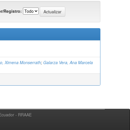
r/Registro:
vo, Ximena Monserrath
;
Galarza Vera, Ana Marcela
l Ecuador - RRAAE