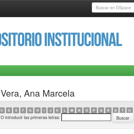
 Vera, Ana Marcela
C
D
E
F
G
H
I
J
K
L
M
N
O
P
Q
R
S
T
U
O introducir las primeras letras: