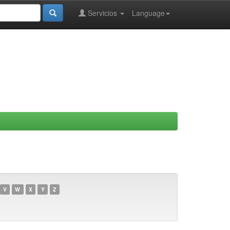
Servicios
Language
V
W
X
Y
Z