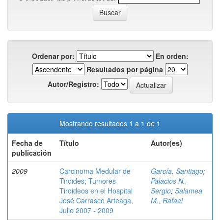
Ordenar por:
En orden:
Resultados por página
Autor/Registro:
Mostrando resultados 1 a 1 de 1
Fecha de
Título
Autor(es)
publicación
2009
Carcinoma Medular de
García, Santiago
;
Tiroides; Tumores
Palacios N.,
Tiroideos en el Hospital
Sergio
;
Salamea
José Carrasco Arteaga,
M., Rafael
Julio 2007 - 2009