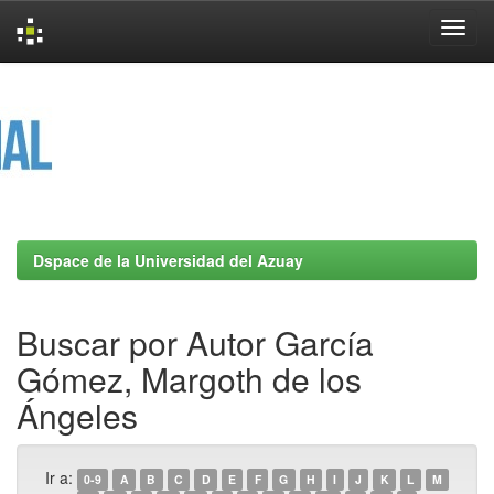
Skip
navigation
Dspace de la Universidad del Azuay
Buscar por Autor García
Gómez, Margoth de los
Ángeles
Ir a:
0-9
A
B
C
D
E
F
G
H
I
J
K
L
M