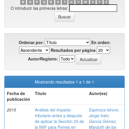
N
O
P
Q
R
S
T
U
V
W
X
Y
Z
O introducir las primeras letras:
Ordenar por:
En orden:
Resultados por página
Autor/Registro:
Mostrando resultados 1 a 1 de 1
Fecha de
Título
Autor(es)
publicación
2015
Análisis del impacto
Espinoza Idrovo,
tributario antes y después
Jorge Iván
;
de aplicar la Sección 23 de
García Gómez,
la NIIF para Pymes en
Margoth de los