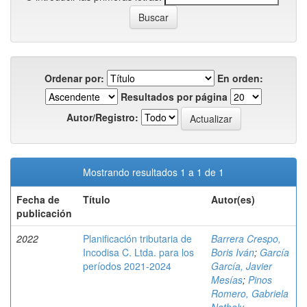
Ordenar por:
En orden:
Resultados por página
Autor/Registro:
Mostrando resultados 1 a 1 de 1
Fecha de
Título
Autor(es)
publicación
2022
Planificación tributaria de
Barrera Crespo,
Incodisa C. Ltda. para los
Boris Iván
;
García
períodos 2021-2024
García, Javier
Mesías
;
Pinos
Romero, Gabriela