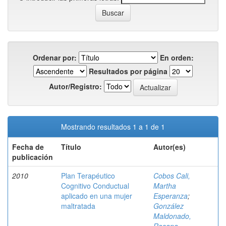
Ordenar por:
En orden:
Resultados por página
Autor/Registro:
Mostrando resultados 1 a 1 de 1
Fecha de
Título
Autor(es)
publicación
2010
Plan Terapéutico
Cobos Cali,
Cognitivo Conductual
Martha
aplicado en una mujer
Esperanza
;
maltratada
González
Maldonado,