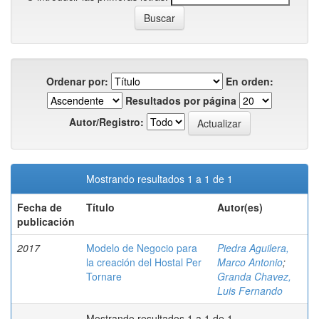
Ordenar por:
En orden:
Resultados por página
Autor/Registro:
Mostrando resultados 1 a 1 de 1
Fecha de
Título
Autor(es)
publicación
2017
Modelo de Negocio para
Piedra Aguilera,
la creación del Hostal Per
Marco Antonio
;
Tornare
Granda Chavez,
Luis Fernando
Mostrando resultados 1 a 1 de 1