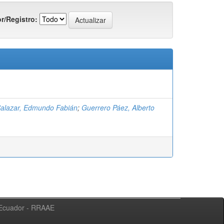
r/Registro:
alazar, Edmundo Fabián
;
Guerrero Páez, Alberto
l Ecuador - RRAAE