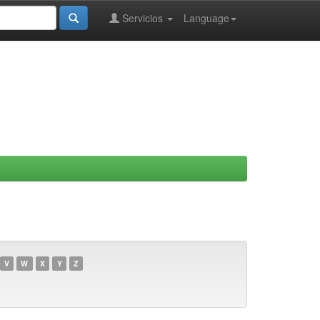
Servicios
Language
V
W
X
Y
Z