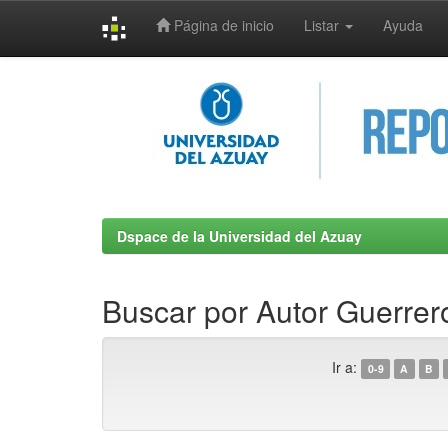
Página de inicio
Listar
Ayuda
Skip
navigation
Dspace de la Universidad del Azuay
Buscar por Autor Guerrer
Ir a:
0-9
A
B