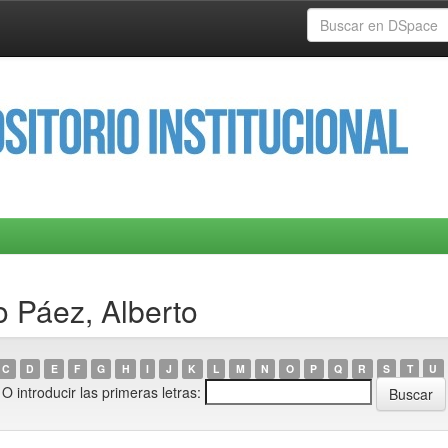
o Páez, Alberto
C
D
E
F
G
H
I
J
K
L
M
N
O
P
Q
R
S
T
U
O introducir las primeras letras: