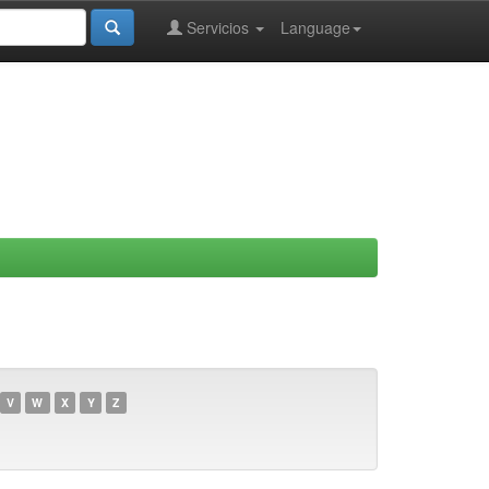
Servicios
Language
V
W
X
Y
Z