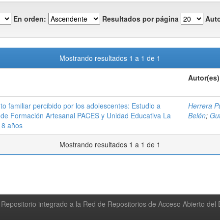
En orden:
Resultados por página
Auto
Mostrando resultados 1 a 1 de 1
Autor(es)
o familiar percibido por los adolescentes: Estudio a
Herrera P
tro de Formación Artesanal PACES y Unidad Educativa La
Belén
;
Gut
18 años
Mostrando resultados 1 a 1 de 1
Repositorio integrado a la Red de Repositorios de Acceso Abierto de