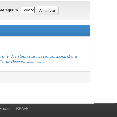
r/Registro:
uente, Juan Sebastián
;
Lasso González, María
iérrez Guevara, Juan José
l Ecuador - RRAAE