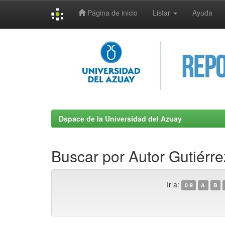
Página de inicio
Listar
Ayuda
Skip
navigation
Dspace de la Universidad del Azuay
Buscar por Autor Gutiérr
Ir a:
0-9
A
B