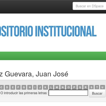
ez Guevara, Juan José
C
D
E
F
G
H
I
J
K
L
M
N
O
P
Q
R
S
T
U
O introducir las primeras letras: