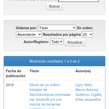
Ordenar por:
En orden:
Resultados por página
Autor/Registro:
Mostrando resultados 1 a 2 de 2
Fecha de
Título
Autor(es)
publicación
2019
Efecto de un cultivo
Lazo Vélez,
iniciador de
Marco Antonio
;
Saccharomyces cerevisiae
Gutiérrez Urgilés,
var. boulardii y/o una
Erika Jacqueline
mezcla de bacterias