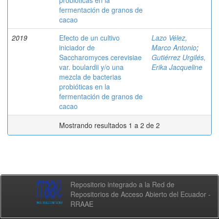
probióticas en la
fermentación de granos de
cacao
2019
Efecto de un cultivo
Lazo Vélez,
iniciador de
Marco Antonio
;
Saccharomyces cerevisiae
Gutiérrez Urgilés,
var. boulardii y/o una
Erika Jacqueline
mezcla de bacterias
probióticas en la
fermentación de granos de
cacao
Mostrando resultados 1 a 2 de 2
Repositorio integrado a la Red de
Repositorios de Acceso Abierto del Ecuador -
RRAAE